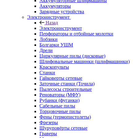
Аккумуляторные шлифмашины
Аккумуляторы
Зарядные устройства
Электроинструмент
Назад
Электроинструмент
Перфораторы и отбойные молотки
Лобзики
Болгарки УШМ
Дрели
Циркулярные пилы (дисковые)
Шлифовальные машинки (шлифмашинки)
Краскопульты
Станки
Гайковерты сетевые
Заточные станки (Точила)
Пылесосы строительные
Реноваторы (МФУ)
Рубанки (фуганки)
Сабельные пилы
Торцовочные пилы
Фены (термопистолеты)
Фрезеры
Шуруповёрты сетевые
Граверы