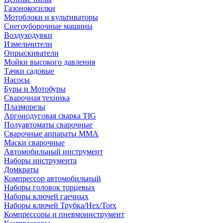
Газонокосилки
Мотоблоки и культиваторы
Снегоуборочные машины
Воздуходувки
Измельчители
Опрыскиватели
Мойки высокого давления
Тачки садовые
Насосы
Буры и Мотобуры
Сварочная техника
Плазморезы
Аргонодуговая сварка TIG
Полуавтоматы сварочные
Сварочные аппараты ММА
Маски сварочные
Автомобильный инструмент
Наборы инструмента
Домкраты
Компрессор автомобильный
Наборы головок торцевых
Наборы ключей гаечных
Наборы ключей Трубка/Hex/Torx
Компрессоры и пневмоинструмент