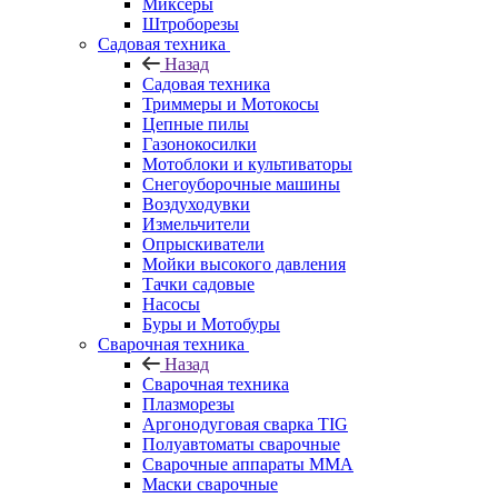
Миксеры
Штроборезы
Садовая техника
Назад
Садовая техника
Триммеры и Мотокосы
Цепные пилы
Газонокосилки
Мотоблоки и культиваторы
Снегоуборочные машины
Воздуходувки
Измельчители
Опрыскиватели
Мойки высокого давления
Тачки садовые
Насосы
Буры и Мотобуры
Сварочная техника
Назад
Сварочная техника
Плазморезы
Аргонодуговая сварка TIG
Полуавтоматы сварочные
Сварочные аппараты ММА
Маски сварочные