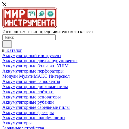
Интернет-магазин представительского класса
Каталог
Аккумуляторный инструмент
Аккумуляторные дрели-шуруповерты
Аккумуляторные болгарки УШМ
Аккумуляторные перфораторы
Модули МультиМАКС Интерскол
Аккумуляторные гайковерты
Аккумуляторные дисковые пилы
Аккумуляторные лобзики
Аккумуляторные реноваторы
Аккумуляторные рубанки
Аккумуляторные сабельные пилы
Аккумуляторные фрезеры
Аккумуляторные шлифмашины
Аккумуляторы
Зарядные устройства