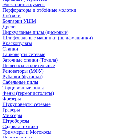
Электроинструмент
Перфораторы и отбойные молотки
Лобзики
Болгарки УШМ
Дрели
Циркулярные пилы (дисковые)
Шлифовальные машинки (шлифмашинки)
Краскопульты
Станки
Гайковерты сетевые
Заточные станки (Точила)
Пылесосы строительные
Реноваторы (МФУ)
Рубанки (фуганки)
Сабельные пилы
Торцовочные пилы
Фены (термопистолеты)
Фрезеры
Шуруповёрты сетевые
Граверы
Миксеры
Штроборезы
Садовая техника
Триммеры и Мотокосы
Цепные пилы