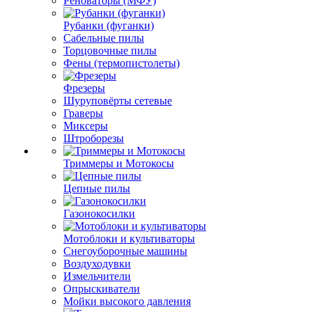
Реноваторы (МФУ)
Рубанки (фуганки)
Сабельные пилы
Торцовочные пилы
Фены (термопистолеты)
Фрезеры
Шуруповёрты сетевые
Граверы
Миксеры
Штроборезы
Триммеры и Мотокосы
Цепные пилы
Газонокосилки
Мотоблоки и культиваторы
Снегоуборочные машины
Воздуходувки
Измельчители
Опрыскиватели
Мойки высокого давления