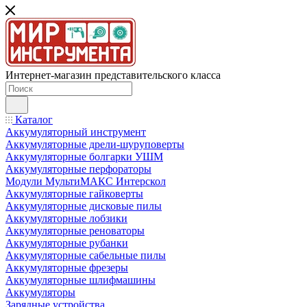
Интернет-магазин представительского класса
Каталог
Аккумуляторный инструмент
Аккумуляторные дрели-шуруповерты
Аккумуляторные болгарки УШМ
Аккумуляторные перфораторы
Модули МультиМАКС Интерскол
Аккумуляторные гайковерты
Аккумуляторные дисковые пилы
Аккумуляторные лобзики
Аккумуляторные реноваторы
Аккумуляторные рубанки
Аккумуляторные сабельные пилы
Аккумуляторные фрезеры
Аккумуляторные шлифмашины
Аккумуляторы
Зарядные устройства