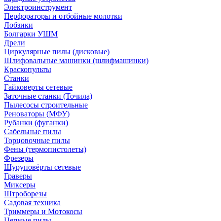
Электроинструмент
Перфораторы и отбойные молотки
Лобзики
Болгарки УШМ
Дрели
Циркулярные пилы (дисковые)
Шлифовальные машинки (шлифмашинки)
Краскопульты
Станки
Гайковерты сетевые
Заточные станки (Точила)
Пылесосы строительные
Реноваторы (МФУ)
Рубанки (фуганки)
Сабельные пилы
Торцовочные пилы
Фены (термопистолеты)
Фрезеры
Шуруповёрты сетевые
Граверы
Миксеры
Штроборезы
Садовая техника
Триммеры и Мотокосы
Цепные пилы