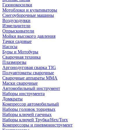
Газонокосилки
Мотоблоки и культиваторы
Снегоуборочные машины
Воздуходувки
Измельчители
Опрыскиватели
Мойки высокого давления
Тачки садовые
Насосы
Буры и Мотобуры
Сварочная техника
Плазморезы
Аргонодуговая сварка TIG
Полуавтоматы сварочные
Сварочные аппараты ММА
Маски сварочные
Автомобильный инструмент
Наборы инструмента
Домкраты
Компрессор автомобильный
Наборы головок торцевых
Наборы ключей гаечных
Наборы ключей Трубка/Hex/Torx
Компрессоры и пневмоинструмент