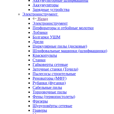
Аккумуляторные шлифмашины
Аккумуляторы
Зарядные устройства
Электроинструмент
Назад
Электроинструмент
Перфораторы и отбойные молотки
Лобзики
Болгарки УШМ
Дрели
Циркулярные пилы (дисковые)
Шлифовальные машинки (шлифмашинки)
Краскопульты
Станки
Гайковерты сетевые
Заточные станки (Точила)
Пылесосы строительные
Реноваторы (МФУ)
Рубанки (фуганки)
Сабельные пилы
Торцовочные пилы
Фены (термопистолеты)
Фрезеры
Шуруповёрты сетевые
Граверы