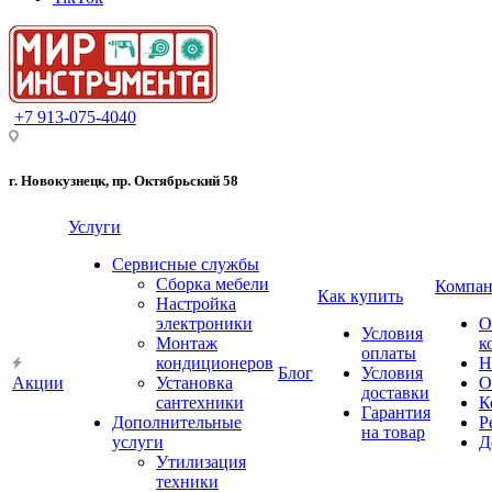
+7 913-075-4040
г. Новокузнецк, пр. Октябрьский 58
Услуги
Сервисные службы
Сборка мебели
Компан
Как купить
Настройка
электроники
О
Условия
Монтаж
к
оплаты
кондиционеров
Н
Блог
Условия
Акции
Установка
О
доставки
сантехники
К
Гарантия
Дополнительные
Р
на товар
услуги
Д
Утилизация
техники