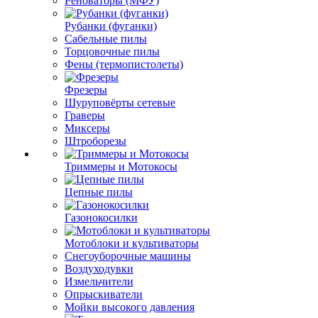
Реноваторы (МФУ)
Рубанки (фуганки)
Сабельные пилы
Торцовочные пилы
Фены (термопистолеты)
Фрезеры
Шуруповёрты сетевые
Граверы
Миксеры
Штроборезы
Триммеры и Мотокосы
Цепные пилы
Газонокосилки
Мотоблоки и культиваторы
Снегоуборочные машины
Воздуходувки
Измельчители
Опрыскиватели
Мойки высокого давления