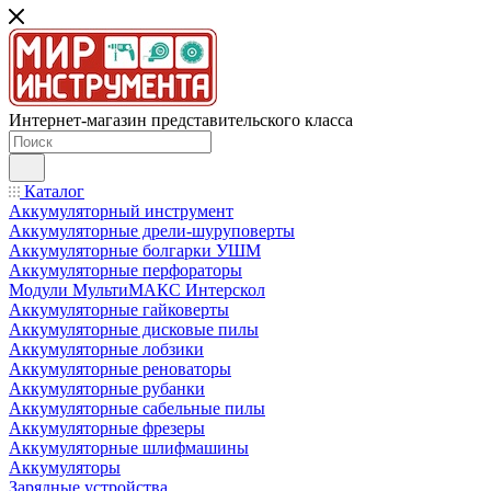
Интернет-магазин представительского класса
Каталог
Аккумуляторный инструмент
Аккумуляторные дрели-шуруповерты
Аккумуляторные болгарки УШМ
Аккумуляторные перфораторы
Модули МультиМАКС Интерскол
Аккумуляторные гайковерты
Аккумуляторные дисковые пилы
Аккумуляторные лобзики
Аккумуляторные реноваторы
Аккумуляторные рубанки
Аккумуляторные сабельные пилы
Аккумуляторные фрезеры
Аккумуляторные шлифмашины
Аккумуляторы
Зарядные устройства