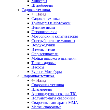
Миксеры
Штроборезы
Садовая техника
Назад
Садовая техника
Триммеры и Мотокосы
Цепные пилы
Газонокосилки
Мотоблоки и культиваторы
Снегоуборочные машины
Воздуходувки
Измельчители
Опрыскиватели
Мойки высокого давления
Тачки садовые
Насосы
Буры и Мотобуры
Сварочная техника
Назад
Сварочная техника
Плазморезы
Аргонодуговая сварка TIG
Полуавтоматы сварочные
Сварочные аппараты ММА
Маски сварочные