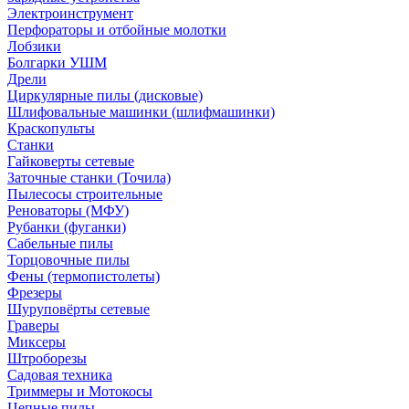
Электроинструмент
Перфораторы и отбойные молотки
Лобзики
Болгарки УШМ
Дрели
Циркулярные пилы (дисковые)
Шлифовальные машинки (шлифмашинки)
Краскопульты
Станки
Гайковерты сетевые
Заточные станки (Точила)
Пылесосы строительные
Реноваторы (МФУ)
Рубанки (фуганки)
Сабельные пилы
Торцовочные пилы
Фены (термопистолеты)
Фрезеры
Шуруповёрты сетевые
Граверы
Миксеры
Штроборезы
Садовая техника
Триммеры и Мотокосы
Цепные пилы