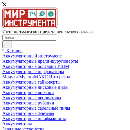
Интернет-магазин представительского класса
Каталог
Аккумуляторный инструмент
Аккумуляторные дрели-шуруповерты
Аккумуляторные болгарки УШМ
Аккумуляторные перфораторы
Модули МультиМАКС Интерскол
Аккумуляторные гайковерты
Аккумуляторные дисковые пилы
Аккумуляторные лобзики
Аккумуляторные реноваторы
Аккумуляторные рубанки
Аккумуляторные сабельные пилы
Аккумуляторные фрезеры
Аккумуляторные шлифмашины
Аккумуляторы
Зарядные устройства