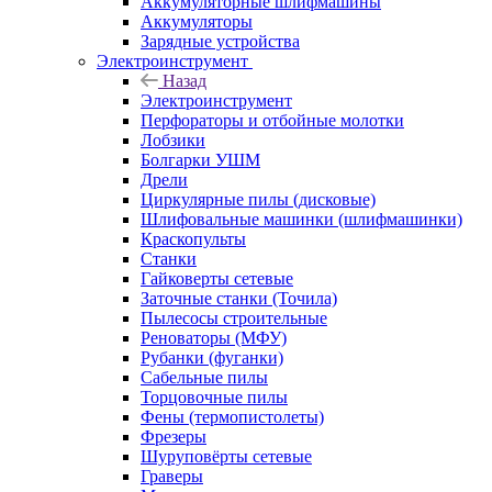
Аккумуляторные шлифмашины
Аккумуляторы
Зарядные устройства
Электроинструмент
Назад
Электроинструмент
Перфораторы и отбойные молотки
Лобзики
Болгарки УШМ
Дрели
Циркулярные пилы (дисковые)
Шлифовальные машинки (шлифмашинки)
Краскопульты
Станки
Гайковерты сетевые
Заточные станки (Точила)
Пылесосы строительные
Реноваторы (МФУ)
Рубанки (фуганки)
Сабельные пилы
Торцовочные пилы
Фены (термопистолеты)
Фрезеры
Шуруповёрты сетевые
Граверы