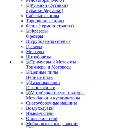
Реноваторы (МФУ)
Рубанки (фуганки)
Сабельные пилы
Торцовочные пилы
Фены (термопистолеты)
Фрезеры
Шуруповёрты сетевые
Граверы
Миксеры
Штроборезы
Триммеры и Мотокосы
Цепные пилы
Газонокосилки
Мотоблоки и культиваторы
Снегоуборочные машины
Воздуходувки
Измельчители
Опрыскиватели
Мойки высокого давления