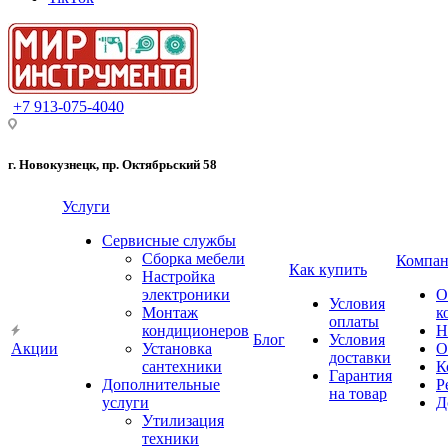
+7 913-075-4040
г. Новокузнецк, пр. Октябрьский 58
Услуги
Сервисные службы
Сборка мебели
Компан
Как купить
Настройка
электроники
О
Условия
Монтаж
к
оплаты
кондиционеров
Н
Блог
Условия
Акции
Установка
О
доставки
сантехники
К
Гарантия
Дополнительные
Р
на товар
услуги
Д
Утилизация
техники