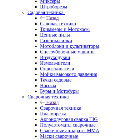
Миксеры
Штроборезы
Садовая техника
Назад
Садовая техника
Триммеры и Мотокосы
Цепные пилы
Газонокосилки
Мотоблоки и культиваторы
Снегоуборочные машины
Воздуходувки
Измельчители
Опрыскиватели
Мойки высокого давления
Тачки садовые
Насосы
Буры и Мотобуры
Сварочная техника
Назад
Сварочная техника
Плазморезы
Аргонодуговая сварка TIG
Полуавтоматы сварочные
Сварочные аппараты ММА
Маски сварочные