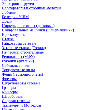
Электроинструмент
Перфораторы и отбойные молотки
Лобзики
Болгарки УШМ
Дрели
Циркулярные пилы (дисковые)
Шлифовальные машинки (шлифмашинки)
Краскопульты
Станки
Гайковерты сетевые
Заточные станки (Точила)
Пылесосы строительные
Реноваторы (МФУ)
Рубанки (фуганки)
Сабельные пилы
Торцовочные пилы
Фены (термопистолеты)
Фрезеры
Шуруповёрты сетевые
Граверы
Миксеры
Штроборезы
Садовая техника
Триммеры и Мотокосы
Цепные пилы