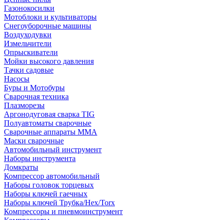
Газонокосилки
Мотоблоки и культиваторы
Снегоуборочные машины
Воздуходувки
Измельчители
Опрыскиватели
Мойки высокого давления
Тачки садовые
Насосы
Буры и Мотобуры
Сварочная техника
Плазморезы
Аргонодуговая сварка TIG
Полуавтоматы сварочные
Сварочные аппараты ММА
Маски сварочные
Автомобильный инструмент
Наборы инструмента
Домкраты
Компрессор автомобильный
Наборы головок торцевых
Наборы ключей гаечных
Наборы ключей Трубка/Hex/Torx
Компрессоры и пневмоинструмент