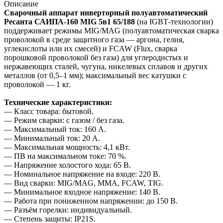
Описание
Сварочный аппарат инверторный полуавтоматический
Ресанта САИПА-160 MIG 5в1 65/188
(на IGBT‑технологии)
поддерживает режимы MIG/MAG (полуавтоматическая сварка
проволокой в среде защитного газа — аргона, гелия,
углекислоты или их смесей) и FCAW (Flux, сварка
порошковой проволокой без газа) для углеродистых и
нержавеющих сталей, чугуна, никелевых сплавов и других
металлов (от 0,5–1 мм); максимальный вес катушки с
проволокой — 1 кг.
Технические характеристики:
— Класс товара: бытовой.
— Режим сварки: с газом / без газа.
— Максимальный ток: 160 А.
— Минимальный ток: 20 А.
— Максимальная мощность: 4,1 кВт.
— ПВ на максимальном токе: 70 %.
— Напряжение холостого хода: 65 В.
— Номинальное напряжение на входе: 220 В.
— Вид сварки: MIG/MAG, MMA, FCAW, TIG.
— Минимальное входное напряжение: 140 В.
— Работа при пониженном напряжении: до 150 В.
— Разъём горелки: индивидуальный.
— Степень защиты: IP21S.