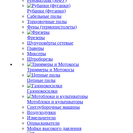
Реноваторы (МФУ)
Рубанки (фуганки)
Сабельные пилы
Торцовочные пилы
Фены (термопистолеты)
Фрезеры
Шуруповёрты сетевые
Граверы
Миксеры
Штроборезы
Триммеры и Мотокосы
Цепные пилы
Газонокосилки
Мотоблоки и культиваторы
Снегоуборочные машины
Воздуходувки
Измельчители
Опрыскиватели
Мойки высокого давления