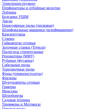
Электроинструмент
Перфораторы и отбойные молотки
Лобзики
Болгарки УШМ
Дрели
Циркулярные пилы (дисковые)
Шлифовальные машинки (шлифмашинки)
Краскопульты
Станки
Гайковерты сетевые
Заточные станки (Точила)
Пылесосы строительные
Реноваторы (МФУ)
Рубанки (фуганки)
Сабельные пилы
Торцовочные пилы
Фены (термопистолеты)
Фрезеры
Шуруповёрты сетевые
Граверы
Миксеры
Штроборезы
Садовая техника
Триммеры и Мотокосы
Цепные пилы