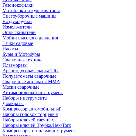
Газонокосилки
Мотоблоки и культиваторы
Снегоуборочные машины
Воздуходувки
Измельчители
Опрыскиватели
Мойки высокого давления
Тачки садовые
Насосы
Буры и Мотобуры
Сварочная техника
Плазморезы
Аргонодуговая сварка TIG
Полуавтоматы сварочные
Сварочные аппараты ММА
Маски сварочные
Автомобильный инструмент
Наборы инструмента
Домкраты
Компрессор автомобильный
Наборы головок торцевых
Наборы ключей гаечных
Наборы ключей Трубка/Hex/Torx
Компрессоры и пневмоинструмент