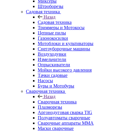
Миксеры
Штроборезы
Садовая техника
Назад
Садовая техника
Триммеры и Мотокосы
Цепные пилы
Газонокосилки
Мотоблоки и культиваторы
Снегоуборочные машины
Воздуходувки
Измельчители
Опрыскиватели
Мойки высокого давления
Тачки садовые
Насосы
Буры и Мотобуры
Сварочная техника
Назад
Сварочная техника
Плазморезы
Аргонодуговая сварка TIG
Полуавтоматы сварочные
Сварочные аппараты ММА
Маски сварочные