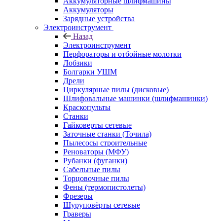
Аккумуляторные шлифмашины
Аккумуляторы
Зарядные устройства
Электроинструмент
Назад
Электроинструмент
Перфораторы и отбойные молотки
Лобзики
Болгарки УШМ
Дрели
Циркулярные пилы (дисковые)
Шлифовальные машинки (шлифмашинки)
Краскопульты
Станки
Гайковерты сетевые
Заточные станки (Точила)
Пылесосы строительные
Реноваторы (МФУ)
Рубанки (фуганки)
Сабельные пилы
Торцовочные пилы
Фены (термопистолеты)
Фрезеры
Шуруповёрты сетевые
Граверы