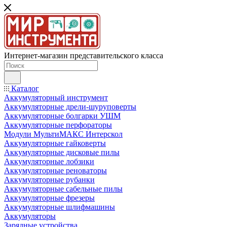
Интернет-магазин представительского класса
Каталог
Аккумуляторный инструмент
Аккумуляторные дрели-шуруповерты
Аккумуляторные болгарки УШМ
Аккумуляторные перфораторы
Модули МультиМАКС Интерскол
Аккумуляторные гайковерты
Аккумуляторные дисковые пилы
Аккумуляторные лобзики
Аккумуляторные реноваторы
Аккумуляторные рубанки
Аккумуляторные сабельные пилы
Аккумуляторные фрезеры
Аккумуляторные шлифмашины
Аккумуляторы
Зарядные устройства