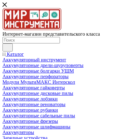
Интернет-магазин представительского класса
Каталог
Аккумуляторный инструмент
Аккумуляторные дрели-шуруповерты
Аккумуляторные болгарки УШМ
Аккумуляторные перфораторы
Модули МультиМАКС Интерскол
Аккумуляторные гайковерты
Аккумуляторные дисковые пилы
Аккумуляторные лобзики
Аккумуляторные реноваторы
Аккумуляторные рубанки
Аккумуляторные сабельные пилы
Аккумуляторные фрезеры
Аккумуляторные шлифмашины
Аккумуляторы
Зарядные устройства