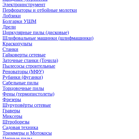
Электроинструмент
Перфораторы и отбойные молотки
Лобзики
Болгарки УШМ
Дрели
Циркулярные пилы (дисковые)
Шлифовальные машинки (шлифмашинки)
Краскопульты
Станки
Гайковерты сетевые
Заточные станки (Точила)
Пылесосы строительные
Реноваторы (МФУ)
Рубанки (фуганки)
Сабельные пилы
Торцовочные пилы
Фены (термопистолеты)
Фрезеры
Шуруповёрты сетевые
Граверы
Миксеры
Штроборезы
Садовая техника
Триммеры и Мотокосы
Цепные пилы