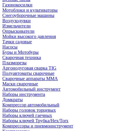
Газонокосилки
Мотоблоки и культиваторы
Снегоуборочные машины
Воздуходувки
Измельчители
Опрыскиватели
Мойки высокого давления
Тачки садовые
Насосы
Буры и Мотобуры
Сварочная техника
Плазморезы
Аргонодуговая сварка TIG
Полуавтоматы сварочные
Сварочные аппараты ММА
Маски сварочные
Автомобильный инструмент
Наборы инструмента
Домкраты
Компрессор автомобильный
Наборы головок торцевых
Наборы ключей гаечных
Наборы ключей Трубка/Hex/Torx
Компрессоры и пневмоинструмент