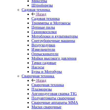
Миксеры
Штроборезы
Садовая техника
Назад
Садовая техника
Триммеры и Мотокосы
Цепные пилы
Газонокосилки
Мотоблоки и культиваторы
Снегоуборочные машины
Воздуходувки
Измельчители
Опрыскиватели
Мойки высокого давления
Тачки садовые
Насосы
Буры и Мотобуры
Сварочная техника
Назад
Сварочная техника
Плазморезы
Аргонодуговая сварка TIG
Полуавтоматы сварочные
Сварочные аппараты ММА
Маски сварочные