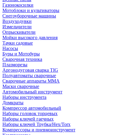
Газонокосилки
Мотоблоки и культиваторы
Снегоуборочные машины
Воздуходувки
Измельчители
Опрыскиватели
Мойки высокого давления
Тачки садовые
Насосы
Буры и Мотобуры
Сварочная техника
Плазморезы
Аргонодуговая сварка TIG
Полуавтоматы сварочные
Сварочные аппараты ММА
Маски сварочные
Автомобильный инструмент
Наборы инструмента
Домкраты
Компрессор автомобильный
Наборы головок торцевых
Наборы ключей гаечных
Наборы ключей Трубка/Hex/Torx
Компрессоры и пневмоинструмент