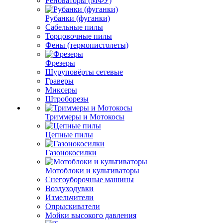
Реноваторы (МФУ)
Рубанки (фуганки)
Сабельные пилы
Торцовочные пилы
Фены (термопистолеты)
Фрезеры
Шуруповёрты сетевые
Граверы
Миксеры
Штроборезы
Триммеры и Мотокосы
Цепные пилы
Газонокосилки
Мотоблоки и культиваторы
Снегоуборочные машины
Воздуходувки
Измельчители
Опрыскиватели
Мойки высокого давления