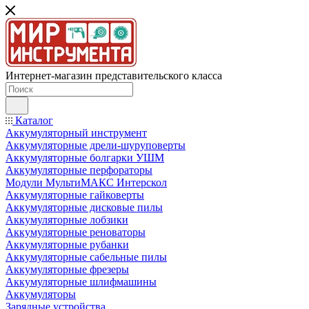
Интернет-магазин представительского класса
Каталог
Аккумуляторный инструмент
Аккумуляторные дрели-шуруповерты
Аккумуляторные болгарки УШМ
Аккумуляторные перфораторы
Модули МультиМАКС Интерскол
Аккумуляторные гайковерты
Аккумуляторные дисковые пилы
Аккумуляторные лобзики
Аккумуляторные реноваторы
Аккумуляторные рубанки
Аккумуляторные сабельные пилы
Аккумуляторные фрезеры
Аккумуляторные шлифмашины
Аккумуляторы
Зарядные устройства