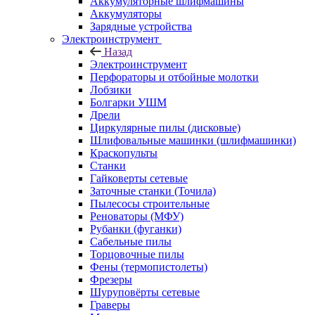
Аккумуляторные шлифмашины
Аккумуляторы
Зарядные устройства
Электроинструмент
Назад
Электроинструмент
Перфораторы и отбойные молотки
Лобзики
Болгарки УШМ
Дрели
Циркулярные пилы (дисковые)
Шлифовальные машинки (шлифмашинки)
Краскопульты
Станки
Гайковерты сетевые
Заточные станки (Точила)
Пылесосы строительные
Реноваторы (МФУ)
Рубанки (фуганки)
Сабельные пилы
Торцовочные пилы
Фены (термопистолеты)
Фрезеры
Шуруповёрты сетевые
Граверы