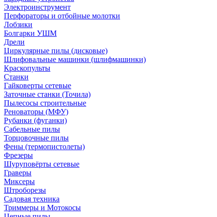
Электроинструмент
Перфораторы и отбойные молотки
Лобзики
Болгарки УШМ
Дрели
Циркулярные пилы (дисковые)
Шлифовальные машинки (шлифмашинки)
Краскопульты
Станки
Гайковерты сетевые
Заточные станки (Точила)
Пылесосы строительные
Реноваторы (МФУ)
Рубанки (фуганки)
Сабельные пилы
Торцовочные пилы
Фены (термопистолеты)
Фрезеры
Шуруповёрты сетевые
Граверы
Миксеры
Штроборезы
Садовая техника
Триммеры и Мотокосы
Цепные пилы