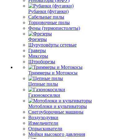
Реноваторы (МФУ)
Рубанки (фуганки)
Сабельные пилы
Торцовочные пилы
Фены (термопистолеты)
Фрезеры
Шуруповёрты сетевые
Граверы
Миксеры
Штроборезы
Триммеры и Мотокосы
Цепные пилы
Газонокосилки
Мотоблоки и культиваторы
Снегоуборочные машины
Воздуходувки
Измельчители
Опрыскиватели
Мойки высокого давления