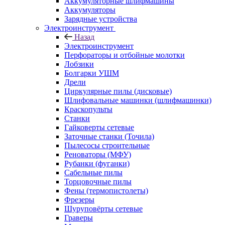
Аккумуляторные шлифмашины
Аккумуляторы
Зарядные устройства
Электроинструмент
Назад
Электроинструмент
Перфораторы и отбойные молотки
Лобзики
Болгарки УШМ
Дрели
Циркулярные пилы (дисковые)
Шлифовальные машинки (шлифмашинки)
Краскопульты
Станки
Гайковерты сетевые
Заточные станки (Точила)
Пылесосы строительные
Реноваторы (МФУ)
Рубанки (фуганки)
Сабельные пилы
Торцовочные пилы
Фены (термопистолеты)
Фрезеры
Шуруповёрты сетевые
Граверы