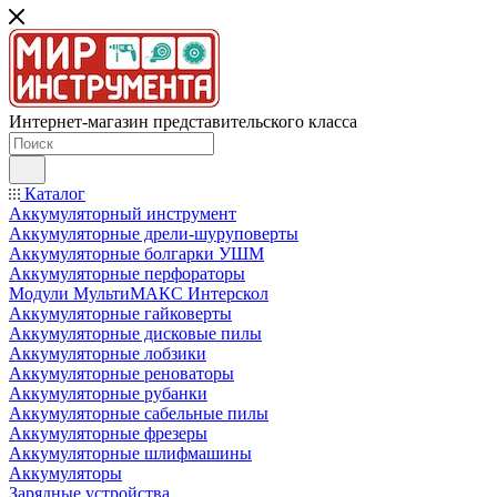
Интернет-магазин представительского класса
Каталог
Аккумуляторный инструмент
Аккумуляторные дрели-шуруповерты
Аккумуляторные болгарки УШМ
Аккумуляторные перфораторы
Модули МультиМАКС Интерскол
Аккумуляторные гайковерты
Аккумуляторные дисковые пилы
Аккумуляторные лобзики
Аккумуляторные реноваторы
Аккумуляторные рубанки
Аккумуляторные сабельные пилы
Аккумуляторные фрезеры
Аккумуляторные шлифмашины
Аккумуляторы
Зарядные устройства