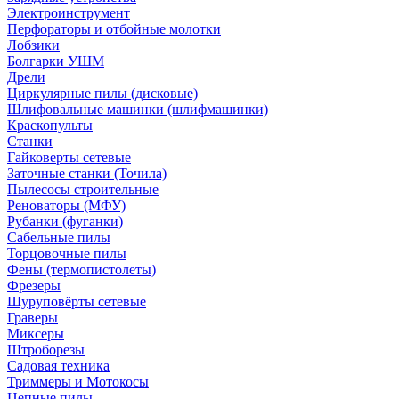
Электроинструмент
Перфораторы и отбойные молотки
Лобзики
Болгарки УШМ
Дрели
Циркулярные пилы (дисковые)
Шлифовальные машинки (шлифмашинки)
Краскопульты
Станки
Гайковерты сетевые
Заточные станки (Точила)
Пылесосы строительные
Реноваторы (МФУ)
Рубанки (фуганки)
Сабельные пилы
Торцовочные пилы
Фены (термопистолеты)
Фрезеры
Шуруповёрты сетевые
Граверы
Миксеры
Штроборезы
Садовая техника
Триммеры и Мотокосы
Цепные пилы