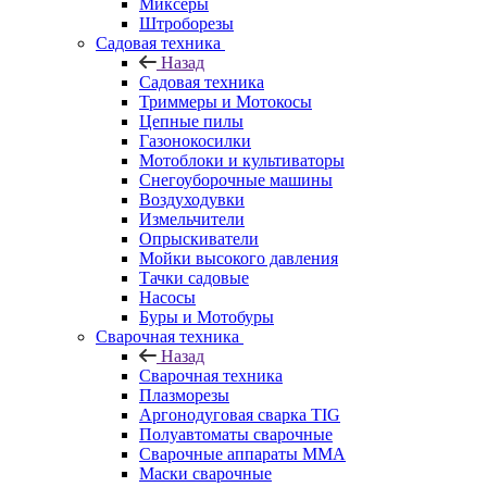
Миксеры
Штроборезы
Садовая техника
Назад
Садовая техника
Триммеры и Мотокосы
Цепные пилы
Газонокосилки
Мотоблоки и культиваторы
Снегоуборочные машины
Воздуходувки
Измельчители
Опрыскиватели
Мойки высокого давления
Тачки садовые
Насосы
Буры и Мотобуры
Сварочная техника
Назад
Сварочная техника
Плазморезы
Аргонодуговая сварка TIG
Полуавтоматы сварочные
Сварочные аппараты ММА
Маски сварочные