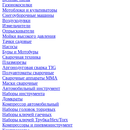
Газонокосилки
Мотоблоки и культиваторы
Снегоуборочные машины
Воздуходувки
Измельчители
Опрыскиватели
Мойки высокого давления
Тачки садовые
Насосы
Буры и Мотобуры
Сварочная техника
Плазморезы
Аргонодуговая сварка TIG
Полуавтоматы сварочные
Сварочные аппараты ММА
Маски сварочные
Автомобильный инструмент
Наборы инструмента
Домкраты
Компрессор автомобильный
Наборы головок торцевых
Наборы ключей гаечных
Наборы ключей Трубка/Hex/Torx
Компрессоры и пневмоинструмент