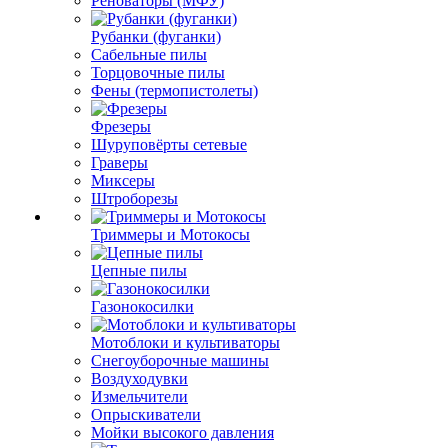
Реноваторы (МФУ)
Рубанки (фуганки)
Сабельные пилы
Торцовочные пилы
Фены (термопистолеты)
Фрезеры
Шуруповёрты сетевые
Граверы
Миксеры
Штроборезы
Триммеры и Мотокосы
Цепные пилы
Газонокосилки
Мотоблоки и культиваторы
Снегоуборочные машины
Воздуходувки
Измельчители
Опрыскиватели
Мойки высокого давления