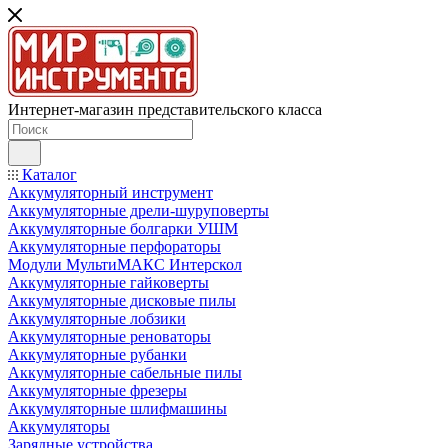
Интернет-магазин представительского класса
Каталог
Аккумуляторный инструмент
Аккумуляторные дрели-шуруповерты
Аккумуляторные болгарки УШМ
Аккумуляторные перфораторы
Модули МультиМАКС Интерскол
Аккумуляторные гайковерты
Аккумуляторные дисковые пилы
Аккумуляторные лобзики
Аккумуляторные реноваторы
Аккумуляторные рубанки
Аккумуляторные сабельные пилы
Аккумуляторные фрезеры
Аккумуляторные шлифмашины
Аккумуляторы
Зарядные устройства