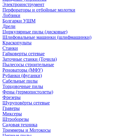
Электроинструмент
Перфораторы и отбойные молотки
Лобзики
Болгарки УШМ
Дрели
Циркулярные пилы (дисковые)
Шлифовальные машинки (шлифмашинки)
Краскопульты
Станки
Гайковерты сетевые
Заточные станки (Точила)
Пылесосы строительные
Реноваторы (МФУ)
Рубанки (фуганки)
Сабельные пилы
Торцовочные пилы
Фены (термопистолеты)
Фрезеры
Шуруповёрты сетевые
Граверы
Миксеры
Штроборезы
Садовая техника
Триммеры и Мотокосы
Цепные пилы