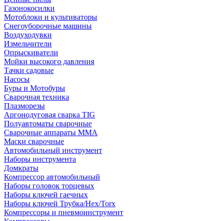
Газонокосилки
Мотоблоки и культиваторы
Снегоуборочные машины
Воздуходувки
Измельчители
Опрыскиватели
Мойки высокого давления
Тачки садовые
Насосы
Буры и Мотобуры
Сварочная техника
Плазморезы
Аргонодуговая сварка TIG
Полуавтоматы сварочные
Сварочные аппараты ММА
Маски сварочные
Автомобильный инструмент
Наборы инструмента
Домкраты
Компрессор автомобильный
Наборы головок торцевых
Наборы ключей гаечных
Наборы ключей Трубка/Hex/Torx
Компрессоры и пневмоинструмент