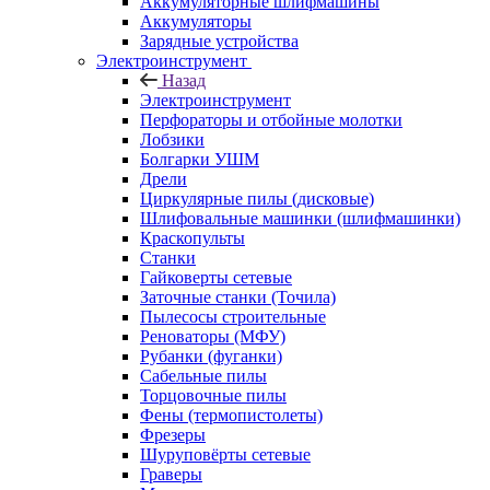
Аккумуляторные шлифмашины
Аккумуляторы
Зарядные устройства
Электроинструмент
Назад
Электроинструмент
Перфораторы и отбойные молотки
Лобзики
Болгарки УШМ
Дрели
Циркулярные пилы (дисковые)
Шлифовальные машинки (шлифмашинки)
Краскопульты
Станки
Гайковерты сетевые
Заточные станки (Точила)
Пылесосы строительные
Реноваторы (МФУ)
Рубанки (фуганки)
Сабельные пилы
Торцовочные пилы
Фены (термопистолеты)
Фрезеры
Шуруповёрты сетевые
Граверы