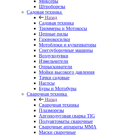
Миксеры
Штроборезы
Садовая техника
Назад
Садовая техника
Триммеры и Мотокосы
Цепные пилы
Газонокосилки
Мотоблоки и культиваторы
Снегоуборочные машины
Воздуходувки
Измельчители
Опрыскиватели
Мойки высокого давления
Тачки садовые
Насосы
Буры и Мотобуры
Сварочная техника
Назад
Сварочная техника
Плазморезы
Аргонодуговая сварка TIG
Полуавтоматы сварочные
Сварочные аппараты ММА
Маски сварочные