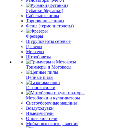
Реноваторы (МФУ)
Рубанки (фуганки)
Сабельные пилы
Торцовочные пилы
Фены (термопистолеты)
Фрезеры
Шуруповёрты сетевые
Граверы
Миксеры
Штроборезы
Триммеры и Мотокосы
Цепные пилы
Газонокосилки
Мотоблоки и культиваторы
Снегоуборочные машины
Воздуходувки
Измельчители
Опрыскиватели
Мойки высокого давления