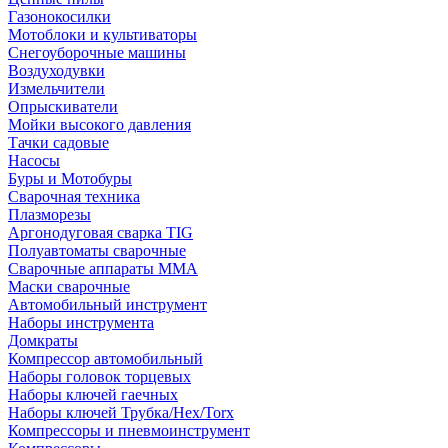
Газонокосилки
Мотоблоки и культиваторы
Снегоуборочные машины
Воздуходувки
Измельчители
Опрыскиватели
Мойки высокого давления
Тачки садовые
Насосы
Буры и Мотобуры
Сварочная техника
Плазморезы
Аргонодуговая сварка TIG
Полуавтоматы сварочные
Сварочные аппараты ММА
Маски сварочные
Автомобильный инструмент
Наборы инструмента
Домкраты
Компрессор автомобильный
Наборы головок торцевых
Наборы ключей гаечных
Наборы ключей Трубка/Hex/Torx
Компрессоры и пневмоинструмент