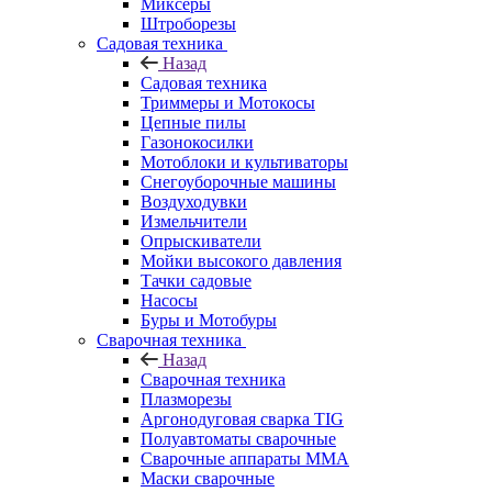
Миксеры
Штроборезы
Садовая техника
Назад
Садовая техника
Триммеры и Мотокосы
Цепные пилы
Газонокосилки
Мотоблоки и культиваторы
Снегоуборочные машины
Воздуходувки
Измельчители
Опрыскиватели
Мойки высокого давления
Тачки садовые
Насосы
Буры и Мотобуры
Сварочная техника
Назад
Сварочная техника
Плазморезы
Аргонодуговая сварка TIG
Полуавтоматы сварочные
Сварочные аппараты ММА
Маски сварочные