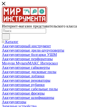
Интернет-магазин представительского класса
Каталог
Аккумуляторный инструмент
Аккумуляторные дрели-шуруповерты
Аккумуляторные болгарки УШМ
Аккумуляторные перфораторы
Модули МультиМАКС Интерскол
Аккумуляторные гайковерты
Аккумуляторные дисковые пилы
Аккумуляторные лобзики
Аккумуляторные реноваторы
Аккумуляторные рубанки
Аккумуляторные сабельные пилы
Аккумуляторные фрезеры
Аккумуляторные шлифмашины
Аккумуляторы
Зарядные устройства