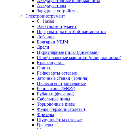
Аккумуляторные шлифмашины
Аккумуляторы
Зарядные устройства
Электроинструмент
Назад
Электроинструмент
Перфораторы и отбойные молотки
Лобзики
Болгарки УШМ
Дрели
Циркулярные пилы (дисковые)
Шлифовальные машинки (шлифмашинки)
Краскопульты
Станки
Гайковерты сетевые
Заточные станки (Точила)
Пылесосы строительные
Реноваторы (МФУ)
Рубанки (фуганки)
Сабельные пилы
Торцовочные пилы
Фены (термопистолеты)
Фрезеры
Шуруповёрты сетевые
Граверы