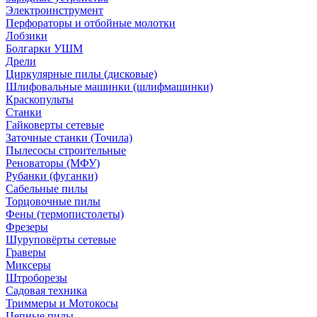
Электроинструмент
Перфораторы и отбойные молотки
Лобзики
Болгарки УШМ
Дрели
Циркулярные пилы (дисковые)
Шлифовальные машинки (шлифмашинки)
Краскопульты
Станки
Гайковерты сетевые
Заточные станки (Точила)
Пылесосы строительные
Реноваторы (МФУ)
Рубанки (фуганки)
Сабельные пилы
Торцовочные пилы
Фены (термопистолеты)
Фрезеры
Шуруповёрты сетевые
Граверы
Миксеры
Штроборезы
Садовая техника
Триммеры и Мотокосы
Цепные пилы