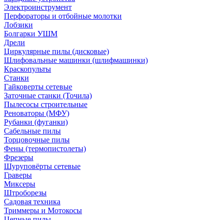
Электроинструмент
Перфораторы и отбойные молотки
Лобзики
Болгарки УШМ
Дрели
Циркулярные пилы (дисковые)
Шлифовальные машинки (шлифмашинки)
Краскопульты
Станки
Гайковерты сетевые
Заточные станки (Точила)
Пылесосы строительные
Реноваторы (МФУ)
Рубанки (фуганки)
Сабельные пилы
Торцовочные пилы
Фены (термопистолеты)
Фрезеры
Шуруповёрты сетевые
Граверы
Миксеры
Штроборезы
Садовая техника
Триммеры и Мотокосы
Цепные пилы