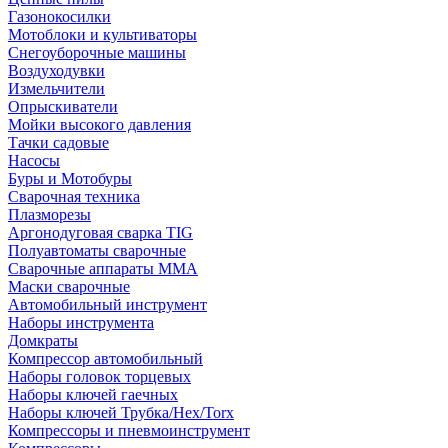
Газонокосилки
Мотоблоки и культиваторы
Снегоуборочные машины
Воздуходувки
Измельчители
Опрыскиватели
Мойки высокого давления
Тачки садовые
Насосы
Буры и Мотобуры
Сварочная техника
Плазморезы
Аргонодуговая сварка TIG
Полуавтоматы сварочные
Сварочные аппараты ММА
Маски сварочные
Автомобильный инструмент
Наборы инструмента
Домкраты
Компрессор автомобильный
Наборы головок торцевых
Наборы ключей гаечных
Наборы ключей Трубка/Hex/Torx
Компрессоры и пневмоинструмент