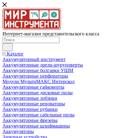
Интернет-магазин представительского класса
Каталог
Аккумуляторный инструмент
Аккумуляторные дрели-шуруповерты
Аккумуляторные болгарки УШМ
Аккумуляторные перфораторы
Модули МультиМАКС Интерскол
Аккумуляторные гайковерты
Аккумуляторные дисковые пилы
Аккумуляторные лобзики
Аккумуляторные реноваторы
Аккумуляторные рубанки
Аккумуляторные сабельные пилы
Аккумуляторные фрезеры
Аккумуляторные шлифмашины
Аккумуляторы
Зарядные устройства