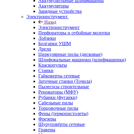
Аккумуляторные шлифмашины
Аккумуляторы
Зарядные устройства
Электроинструмент
Назад
Электроинструмент
Перфораторы и отбойные молотки
Лобзики
Болгарки УШМ
Дрели
Циркулярные пилы (дисковые)
Шлифовальные машинки (шлифмашинки)
Краскопульты
Станки
Гайковерты сетевые
Заточные станки (Точила)
Пылесосы строительные
Реноваторы (МФУ)
Рубанки (фуганки)
Сабельные пилы
Торцовочные пилы
Фены (термопистолеты)
Фрезеры
Шуруповёрты сетевые
Граверы