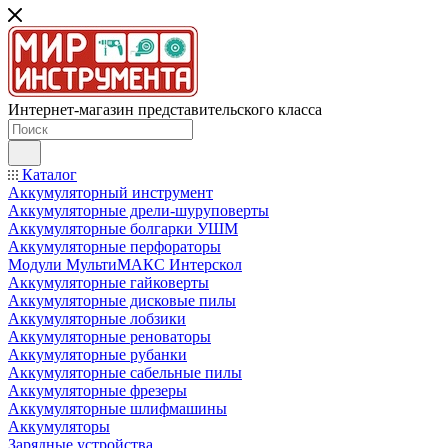
Интернет-магазин представительского класса
Каталог
Аккумуляторный инструмент
Аккумуляторные дрели-шуруповерты
Аккумуляторные болгарки УШМ
Аккумуляторные перфораторы
Модули МультиМАКС Интерскол
Аккумуляторные гайковерты
Аккумуляторные дисковые пилы
Аккумуляторные лобзики
Аккумуляторные реноваторы
Аккумуляторные рубанки
Аккумуляторные сабельные пилы
Аккумуляторные фрезеры
Аккумуляторные шлифмашины
Аккумуляторы
Зарядные устройства