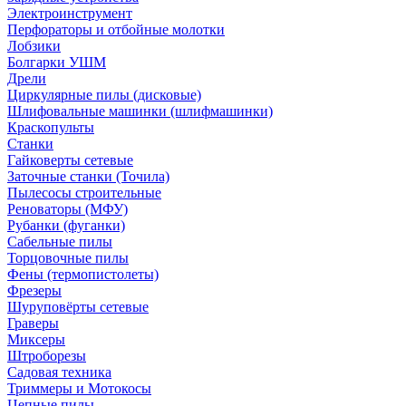
Электроинструмент
Перфораторы и отбойные молотки
Лобзики
Болгарки УШМ
Дрели
Циркулярные пилы (дисковые)
Шлифовальные машинки (шлифмашинки)
Краскопульты
Станки
Гайковерты сетевые
Заточные станки (Точила)
Пылесосы строительные
Реноваторы (МФУ)
Рубанки (фуганки)
Сабельные пилы
Торцовочные пилы
Фены (термопистолеты)
Фрезеры
Шуруповёрты сетевые
Граверы
Миксеры
Штроборезы
Садовая техника
Триммеры и Мотокосы
Цепные пилы