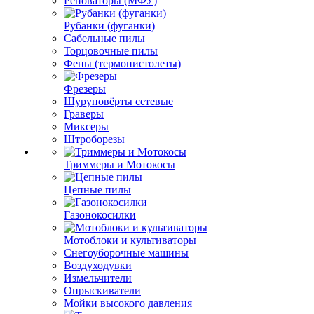
Реноваторы (МФУ)
Рубанки (фуганки)
Сабельные пилы
Торцовочные пилы
Фены (термопистолеты)
Фрезеры
Шуруповёрты сетевые
Граверы
Миксеры
Штроборезы
Триммеры и Мотокосы
Цепные пилы
Газонокосилки
Мотоблоки и культиваторы
Снегоуборочные машины
Воздуходувки
Измельчители
Опрыскиватели
Мойки высокого давления