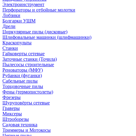
Электроинструмент
Перфораторы и отбойные молотки
Лобзики
Болгарки УШМ
Дрели
Циркулярные пилы (дисковые)
Шлифовальные машинки (шлифмашинки)
Краскопульты
Станки
Гайковерты сетевые
Заточные станки (Точила)
Пылесосы строительные
Реноваторы (МФУ)
Рубанки (фуганки)
Сабельные пилы
Торцовочные пилы
Фены (термопистолеты)
Фрезеры
Шуруповёрты сетевые
Граверы
Миксеры
Штроборезы
Садовая техника
Триммеры и Мотокосы
Цепные пилы