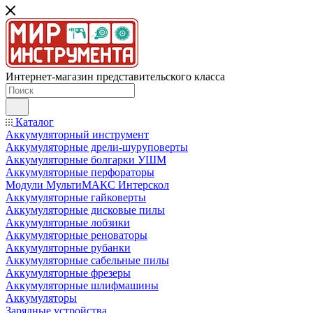
Интернет-магазин представительского класса
Каталог
Аккумуляторный инструмент
Аккумуляторные дрели-шуруповерты
Аккумуляторные болгарки УШМ
Аккумуляторные перфораторы
Модули МультиМАКС Интерскол
Аккумуляторные гайковерты
Аккумуляторные дисковые пилы
Аккумуляторные лобзики
Аккумуляторные реноваторы
Аккумуляторные рубанки
Аккумуляторные сабельные пилы
Аккумуляторные фрезеры
Аккумуляторные шлифмашины
Аккумуляторы
Зарядные устройства