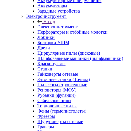
Аккумуляторные шлифмашины
Аккумуляторы
Зарядные устройства
Электроинструмент
Назад
Электроинструмент
Перфораторы и отбойные молотки
Лобзики
Болгарки УШМ
Дрели
Циркулярные пилы (дисковые)
Шлифовальные машинки (шлифмашинки)
Краскопульты
Станки
Гайковерты сетевые
Заточные станки (Точила)
Пылесосы строительные
Реноваторы (МФУ)
Рубанки (фуганки)
Сабельные пилы
Торцовочные пилы
Фены (термопистолеты)
Фрезеры
Шуруповёрты сетевые
Граверы