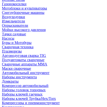
Газонокосилки
Мотоблоки и культиваторы
Снегоуборочные машины
Воздуходувки
Измельчители
Опрыскиватели
Мойки высокого давления
Тачки садовые
Насосы
Буры и Мотобуры
Сварочная техника
Плазморезы
Аргонодуговая сварка TIG
Полуавтоматы сварочные
Сварочные аппараты ММА
Маски сварочные
Автомобильный инструмент
Наборы инструмента
Домкраты
Компрессор автомобильный
Наборы головок торцевых
Наборы ключей гаечных
Наборы ключей Трубка/Hex/Torx
Компрессоры и пневмоинструмент