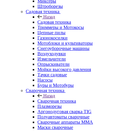
Миксеры
Штроборезы
Садовая техника
Назад
Садовая техника
Триммеры и Мотокосы
Цепные пилы
Газонокосилки
Мотоблоки и культиваторы
Снегоуборочные машины
Воздуходувки
Измельчители
Опрыскиватели
Мойки высокого давления
Тачки садовые
Насосы
Буры и Мотобуры
Сварочная техника
Назад
Сварочная техника
Плазморезы
Аргонодуговая сварка TIG
Полуавтоматы сварочные
Сварочные аппараты ММА
Маски сварочные