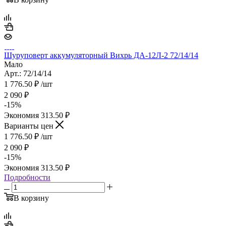
Шуруповерт аккумуляторный Вихрь ДА-12Л-2 72/14/14
Мало
Арт.: 72/14/14
1 776.50
₽
/шт
2 090
₽
-
15
%
Экономия
313.50
₽
Варианты цен
1 776.50
₽
/шт
2 090
₽
-
15
%
Экономия
313.50
₽
Подробности
В корзину