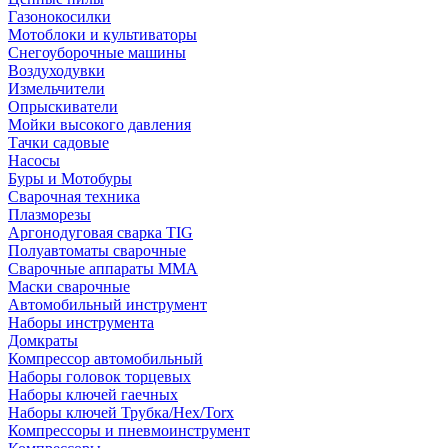
Газонокосилки
Мотоблоки и культиваторы
Снегоуборочные машины
Воздуходувки
Измельчители
Опрыскиватели
Мойки высокого давления
Тачки садовые
Насосы
Буры и Мотобуры
Сварочная техника
Плазморезы
Аргонодуговая сварка TIG
Полуавтоматы сварочные
Сварочные аппараты ММА
Маски сварочные
Автомобильный инструмент
Наборы инструмента
Домкраты
Компрессор автомобильный
Наборы головок торцевых
Наборы ключей гаечных
Наборы ключей Трубка/Hex/Torx
Компрессоры и пневмоинструмент