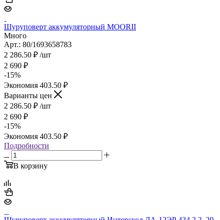
Шуруповерт аккумуляторный MOORII
Много
Арт.: 80/1693658783
2 286.50
₽
/шт
2 690
₽
-
15
%
Экономия
403.50
₽
Варианты цен
2 286.50
₽
/шт
2 690
₽
-
15
%
Экономия
403.50
₽
Подробности
В корзину
Шуруповерт аккумуляторный Интерскол ДА-12ЭР 434.2.2..20