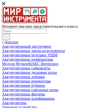
Интернет-магазин представительского класса
Каталог
Аккумуляторный инструмент
Аккумуляторные дрели-шуруповерты
Аккумуляторные болгарки УШМ
Аккумуляторные перфораторы
Модули МультиМАКС Интерскол
Аккумуляторные гайковерты
Аккумуляторные дисковые пилы
Аккумуляторные лобзики
Аккумуляторные реноваторы
Аккумуляторные рубанки
Аккумуляторные сабельные пилы
Аккумуляторные фрезеры
Аккумуляторные шлифмашины
Аккумуляторы
Зарядные устройства