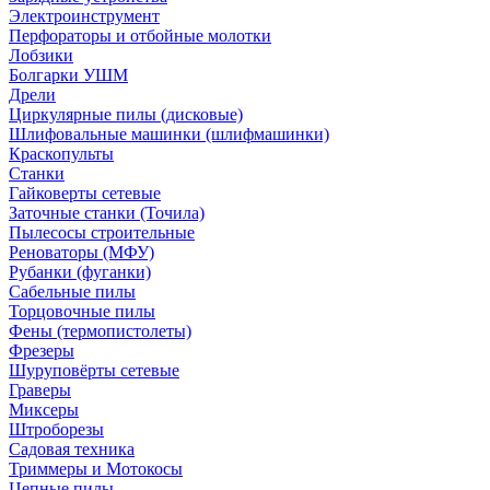
Электроинструмент
Перфораторы и отбойные молотки
Лобзики
Болгарки УШМ
Дрели
Циркулярные пилы (дисковые)
Шлифовальные машинки (шлифмашинки)
Краскопульты
Станки
Гайковерты сетевые
Заточные станки (Точила)
Пылесосы строительные
Реноваторы (МФУ)
Рубанки (фуганки)
Сабельные пилы
Торцовочные пилы
Фены (термопистолеты)
Фрезеры
Шуруповёрты сетевые
Граверы
Миксеры
Штроборезы
Садовая техника
Триммеры и Мотокосы
Цепные пилы