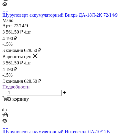
Шуруповерт аккумуляторный Вихрь ДА-18Л-2К 72/14/9
Мало
Арт.: 72/14/9
3 561.50
₽
/шт
4 190
₽
-
15
%
Экономия
628.50
₽
Варианты цен
3 561.50
₽
/шт
4 190
₽
-
15
%
Экономия
628.50
₽
Подробности
В корзину
Шуруповерт аккумуляторный Интерскол ДА-10/12В