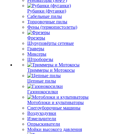
Реноваторы (МФУ)
Рубанки (фуганки)
Сабельные пилы
Торцовочные пилы
Фены (термопистолеты)
Фрезеры
Шуруповёрты сетевые
Граверы
Миксеры
Штроборезы
Триммеры и Мотокосы
Цепные пилы
Газонокосилки
Мотоблоки и культиваторы
Снегоуборочные машины
Воздуходувки
Измельчители
Опрыскиватели
Мойки высокого давления