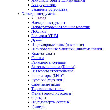
Аккумуляторные шлифмашины
Аккумуляторы
Зарядные устройства
Электроинструмент
Назад
Электроинструмент
Перфораторы и отбойные молотки
Лобзики
Болгарки УШМ
Дрели
Циркулярные пилы (дисковые)
Шлифовальные машинки (шлифмашинки)
Краскопульты
Станки
Гайковерты сетевые
Заточные станки (Точила)
Пылесосы строительные
Реноваторы (МФУ)
Рубанки (фуганки)
Сабельные пилы
Торцовочные пилы
Фены (термопистолеты)
Фрезеры
Шуруповёрты сетевые
Граверы