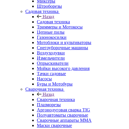
Миксеры
Штроборезы
Садовая техника
Назад
Садовая техника
Триммеры и Мотокосы
Цепные пилы
Газонокосилки
Мотоблоки и культиваторы
Снегоуборочные машины
Воздуходувки
Измельчители
Опрыскиватели
Мойки высокого давления
Тачки садовые
Насосы
Буры и Мотобуры
Сварочная техника
Назад
Сварочная техника
Плазморезы
Аргонодуговая сварка TIG
Полуавтоматы сварочные
Сварочные аппараты ММА
Маски сварочные