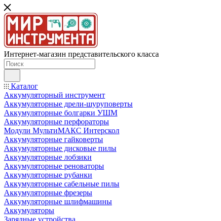
Интернет-магазин представительского класса
Каталог
Аккумуляторный инструмент
Аккумуляторные дрели-шуруповерты
Аккумуляторные болгарки УШМ
Аккумуляторные перфораторы
Модули МультиМАКС Интерскол
Аккумуляторные гайковерты
Аккумуляторные дисковые пилы
Аккумуляторные лобзики
Аккумуляторные реноваторы
Аккумуляторные рубанки
Аккумуляторные сабельные пилы
Аккумуляторные фрезеры
Аккумуляторные шлифмашины
Аккумуляторы
Зарядные устройства