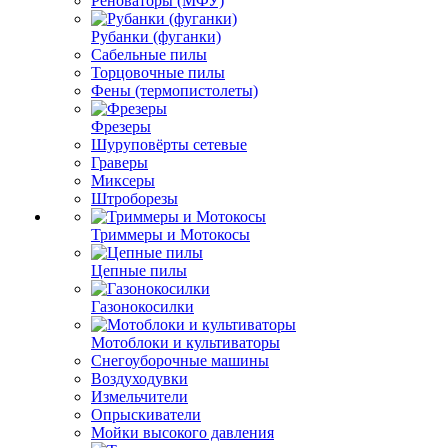
Реноваторы (МФУ)
Рубанки (фуганки)
Сабельные пилы
Торцовочные пилы
Фены (термопистолеты)
Фрезеры
Шуруповёрты сетевые
Граверы
Миксеры
Штроборезы
Триммеры и Мотокосы
Цепные пилы
Газонокосилки
Мотоблоки и культиваторы
Снегоуборочные машины
Воздуходувки
Измельчители
Опрыскиватели
Мойки высокого давления