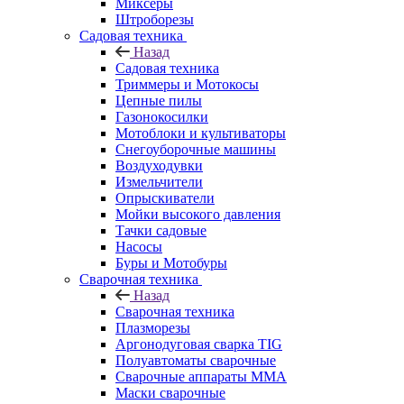
Миксеры
Штроборезы
Садовая техника
Назад
Садовая техника
Триммеры и Мотокосы
Цепные пилы
Газонокосилки
Мотоблоки и культиваторы
Снегоуборочные машины
Воздуходувки
Измельчители
Опрыскиватели
Мойки высокого давления
Тачки садовые
Насосы
Буры и Мотобуры
Сварочная техника
Назад
Сварочная техника
Плазморезы
Аргонодуговая сварка TIG
Полуавтоматы сварочные
Сварочные аппараты ММА
Маски сварочные