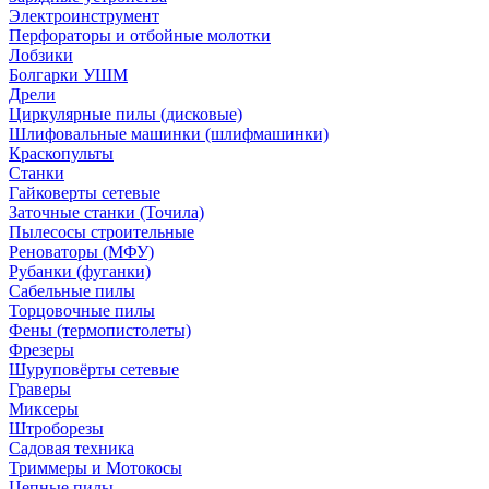
Электроинструмент
Перфораторы и отбойные молотки
Лобзики
Болгарки УШМ
Дрели
Циркулярные пилы (дисковые)
Шлифовальные машинки (шлифмашинки)
Краскопульты
Станки
Гайковерты сетевые
Заточные станки (Точила)
Пылесосы строительные
Реноваторы (МФУ)
Рубанки (фуганки)
Сабельные пилы
Торцовочные пилы
Фены (термопистолеты)
Фрезеры
Шуруповёрты сетевые
Граверы
Миксеры
Штроборезы
Садовая техника
Триммеры и Мотокосы
Цепные пилы