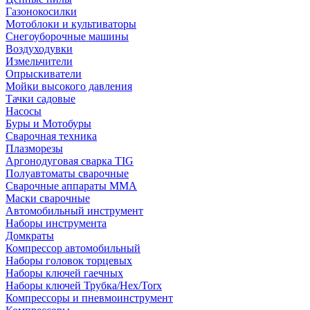
Газонокосилки
Мотоблоки и культиваторы
Снегоуборочные машины
Воздуходувки
Измельчители
Опрыскиватели
Мойки высокого давления
Тачки садовые
Насосы
Буры и Мотобуры
Сварочная техника
Плазморезы
Аргонодуговая сварка TIG
Полуавтоматы сварочные
Сварочные аппараты ММА
Маски сварочные
Автомобильный инструмент
Наборы инструмента
Домкраты
Компрессор автомобильный
Наборы головок торцевых
Наборы ключей гаечных
Наборы ключей Трубка/Hex/Torx
Компрессоры и пневмоинструмент