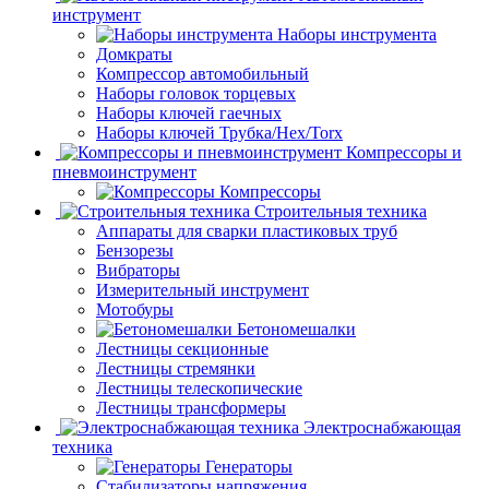
инструмент
Наборы инструмента
Домкраты
Компрессор автомобильный
Наборы головок торцевых
Наборы ключей гаечных
Наборы ключей Трубка/Hex/Torx
Компрессоры и
пневмоинструмент
Компрессоры
Строительныя техника
Аппараты для сварки пластиковых труб
Бензорезы
Вибраторы
Измерительный инструмент
Мотобуры
Бетономешалки
Лестницы секционные
Лестницы стремянки
Лестницы телескопические
Лестницы трансформеры
Электроснабжающая
техника
Генераторы
Стабилизаторы напряжения