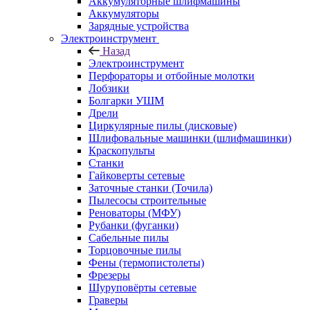
Аккумуляторные шлифмашины
Аккумуляторы
Зарядные устройства
Электроинструмент
Назад
Электроинструмент
Перфораторы и отбойные молотки
Лобзики
Болгарки УШМ
Дрели
Циркулярные пилы (дисковые)
Шлифовальные машинки (шлифмашинки)
Краскопульты
Станки
Гайковерты сетевые
Заточные станки (Точила)
Пылесосы строительные
Реноваторы (МФУ)
Рубанки (фуганки)
Сабельные пилы
Торцовочные пилы
Фены (термопистолеты)
Фрезеры
Шуруповёрты сетевые
Граверы