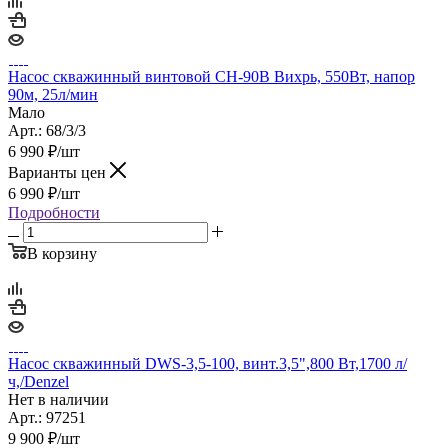
Насос скважинный винтовой СН-90В Вихрь, 550Вт, напор
90м, 25л/мин
Мало
Арт.: 68/3/3
6 990
₽
/шт
Варианты цен
6 990
₽
/шт
Подробности
В корзину
Насос скважинный DWS-3,5-100, винт.3,5",800 Вт,1700 л/
ч,/Denzel
Нет в наличии
Арт.: 97251
9 900
₽
/шт