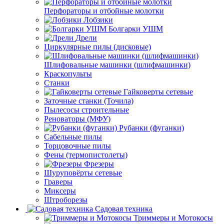
Перфораторы и отбойные молотки
Лобзики
Болгарки УШМ
Дрели
Циркулярные пилы (дисковые)
Шлифовальные машинки (шлифмашинки)
Краскопульты
Станки
Гайковерты сетевые
Заточные станки (Точила)
Пылесосы строительные
Реноваторы (МФУ)
Рубанки (фуганки)
Сабельные пилы
Торцовочные пилы
Фены (термопистолеты)
Фрезеры
Шуруповёрты сетевые
Граверы
Миксеры
Штроборезы
Садовая техника
Триммеры и Мотокосы