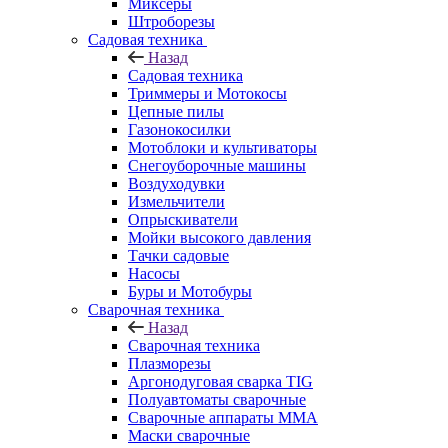
Миксеры
Штроборезы
Садовая техника
Назад
Садовая техника
Триммеры и Мотокосы
Цепные пилы
Газонокосилки
Мотоблоки и культиваторы
Снегоуборочные машины
Воздуходувки
Измельчители
Опрыскиватели
Мойки высокого давления
Тачки садовые
Насосы
Буры и Мотобуры
Сварочная техника
Назад
Сварочная техника
Плазморезы
Аргонодуговая сварка TIG
Полуавтоматы сварочные
Сварочные аппараты ММА
Маски сварочные