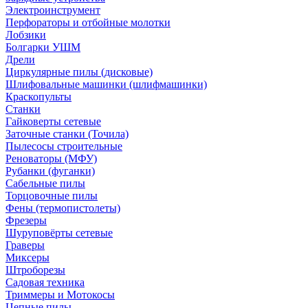
Электроинструмент
Перфораторы и отбойные молотки
Лобзики
Болгарки УШМ
Дрели
Циркулярные пилы (дисковые)
Шлифовальные машинки (шлифмашинки)
Краскопульты
Станки
Гайковерты сетевые
Заточные станки (Точила)
Пылесосы строительные
Реноваторы (МФУ)
Рубанки (фуганки)
Сабельные пилы
Торцовочные пилы
Фены (термопистолеты)
Фрезеры
Шуруповёрты сетевые
Граверы
Миксеры
Штроборезы
Садовая техника
Триммеры и Мотокосы
Цепные пилы