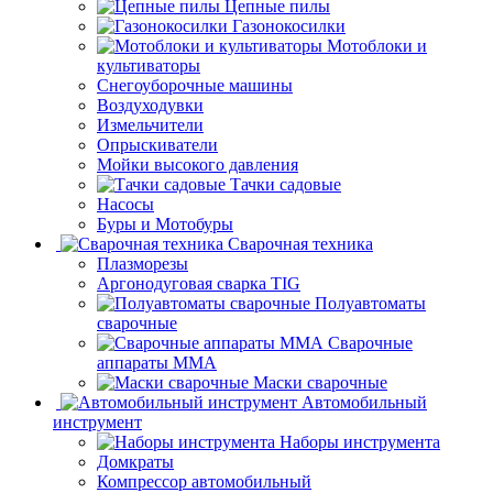
Цепные пилы
Газонокосилки
Мотоблоки и
культиваторы
Снегоуборочные машины
Воздуходувки
Измельчители
Опрыскиватели
Мойки высокого давления
Тачки садовые
Насосы
Буры и Мотобуры
Сварочная техника
Плазморезы
Аргонодуговая сварка TIG
Полуавтоматы
сварочные
Сварочные
аппараты ММА
Маски сварочные
Автомобильный
инструмент
Наборы инструмента
Домкраты
Компрессор автомобильный