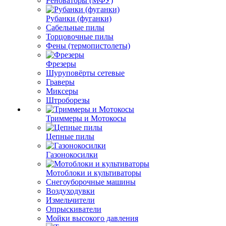
Реноваторы (МФУ)
Рубанки (фуганки)
Сабельные пилы
Торцовочные пилы
Фены (термопистолеты)
Фрезеры
Шуруповёрты сетевые
Граверы
Миксеры
Штроборезы
Триммеры и Мотокосы
Цепные пилы
Газонокосилки
Мотоблоки и культиваторы
Снегоуборочные машины
Воздуходувки
Измельчители
Опрыскиватели
Мойки высокого давления