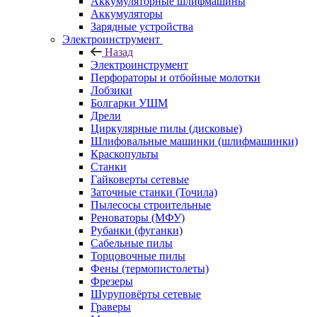
Аккумуляторные шлифмашины
Аккумуляторы
Зарядные устройства
Электроинструмент
Назад
Электроинструмент
Перфораторы и отбойные молотки
Лобзики
Болгарки УШМ
Дрели
Циркулярные пилы (дисковые)
Шлифовальные машинки (шлифмашинки)
Краскопульты
Станки
Гайковерты сетевые
Заточные станки (Точила)
Пылесосы строительные
Реноваторы (МФУ)
Рубанки (фуганки)
Сабельные пилы
Торцовочные пилы
Фены (термопистолеты)
Фрезеры
Шуруповёрты сетевые
Граверы