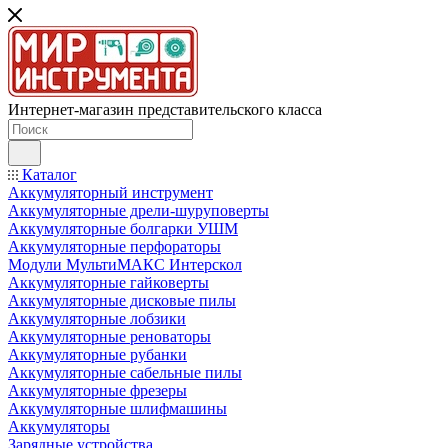
Интернет-магазин представительского класса
Каталог
Аккумуляторный инструмент
Аккумуляторные дрели-шуруповерты
Аккумуляторные болгарки УШМ
Аккумуляторные перфораторы
Модули МультиМАКС Интерскол
Аккумуляторные гайковерты
Аккумуляторные дисковые пилы
Аккумуляторные лобзики
Аккумуляторные реноваторы
Аккумуляторные рубанки
Аккумуляторные сабельные пилы
Аккумуляторные фрезеры
Аккумуляторные шлифмашины
Аккумуляторы
Зарядные устройства