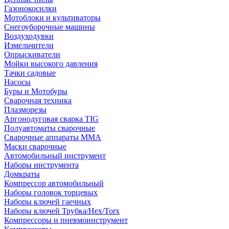
Газонокосилки
Мотоблоки и культиваторы
Снегоуборочные машины
Воздуходувки
Измельчители
Опрыскиватели
Мойки высокого давления
Тачки садовые
Насосы
Буры и Мотобуры
Сварочная техника
Плазморезы
Аргонодуговая сварка TIG
Полуавтоматы сварочные
Сварочные аппараты ММА
Маски сварочные
Автомобильный инструмент
Наборы инструмента
Домкраты
Компрессор автомобильный
Наборы головок торцевых
Наборы ключей гаечных
Наборы ключей Трубка/Hex/Torx
Компрессоры и пневмоинструмент