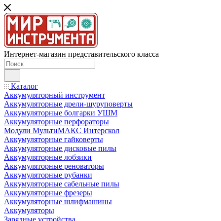
Интернет-магазин представительского класса
Каталог
Аккумуляторный инструмент
Аккумуляторные дрели-шуруповерты
Аккумуляторные болгарки УШМ
Аккумуляторные перфораторы
Модули МультиМАКС Интерскол
Аккумуляторные гайковерты
Аккумуляторные дисковые пилы
Аккумуляторные лобзики
Аккумуляторные реноваторы
Аккумуляторные рубанки
Аккумуляторные сабельные пилы
Аккумуляторные фрезеры
Аккумуляторные шлифмашины
Аккумуляторы
Зарядные устройства