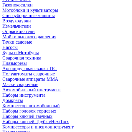
Газонокосилки
Мотоблоки и культиваторы
Снегоуборочные машины
Воздуходувки
Измельчители
Опрыскиватели
Мойки высокого давления
Тачки садовые
Насосы
Буры и Мотобуры
Сварочная техника
Плазморезы
Аргонодуговая сварка TIG
Полуавтоматы сварочные
Сварочные аппараты ММА
Маски сварочные
Автомобильный инструмент
Наборы инструмента
Домкраты
Компрессор автомобильный
Наборы головок торцевых
Наборы ключей гаечных
Наборы ключей Трубка/Hex/Torx
Компрессоры и пневмоинструмент