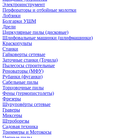
Электроинструмент
Перфораторы и отбойные молотки
Лобзики
Болгарки УШМ
Дрели
Циркулярные пилы (дисковые)
Шлифовальные машинки (шлифмашинки)
Краскопульты
Станки
Гайковерты сетевые
Заточные станки (Точила)
Пылесосы строительные
Реноваторы (МФУ)
Рубанки (фуганки)
Сабельные пилы
Торцовочные пилы
Фены (термопистолеты)
Фрезеры
Шуруповёрты сетевые
Граверы
Миксеры
Штроборезы
Садовая техника
Триммеры и Мотокосы
Цепные пилы